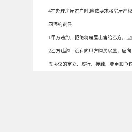
4在办理房屋过户时,应依要求将房屋产
四违约责任
1甲方违约，拒绝将房屋出售给乙方，应
2乙方违约，没有向甲方购买房屋，应向
五协议的定立、履行、接触、变更和争
六协议自双方签字或盖章之日起生效。
七协议壹式两份，双方各执壹份。
甲方：______________(__年__月__日
乙方：______________(__年__月__日