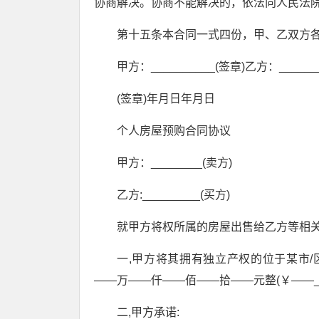
协商解决。协商不能解决的，依法向人民法
第十五条本合同一式四份，甲、乙双方
甲方：__________(签章)乙方：_______
(签章)年月日年月日
个人房屋预购合同协议
甲方：________(卖方)
乙方:_________(买方)
就甲方将权所属的房屋出售给乙方等相
一,甲方将其拥有独立产权的位于某市/
——万——仟——佰——拾——元整(￥——
二,甲方承诺: