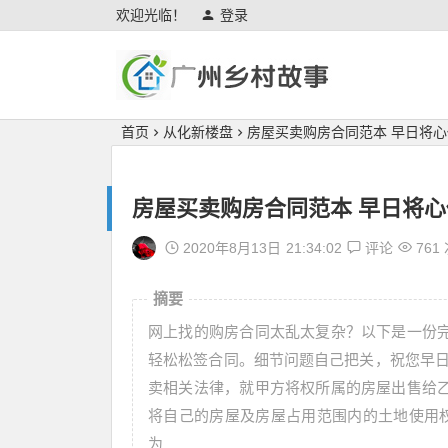
欢迎光临！
登录
广州乡村故事
首页
从化新楼盘
房屋买卖购房合同范本 早日将
房屋买卖购房合同范本 早日将
2020年8月13日
21:34:02
评论
761
摘要
网上找的购房合同太乱太复杂？以下是一份
轻松松签合同。细节问题自己把关，祝您早日
卖相关法律，就甲方将权所属的房屋出售给
将自己的房屋及房屋占用范围内的土地使用权
为_____