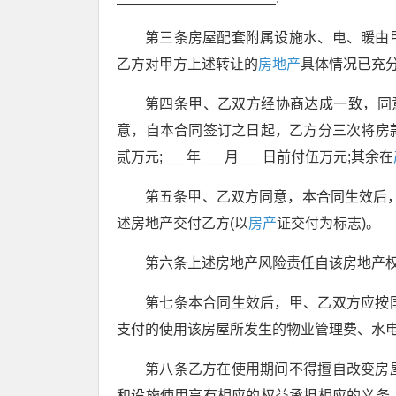
第三条房屋配套附属设施水、电、暖由
乙方对甲方上述转让的
房地产
具体情况已充
第四条甲、乙双方经协商达成一致，同
意，自本合同签订之日起，乙方分三次将房
贰万元;___年___月___日前付伍万元;其余在
第五条甲、乙双方同意，本合同生效后，除
述房地产交付乙方(以
房产
证交付为标志)。
第六条上述房地产风险责任自该房地产
第七条本合同生效后，甲、乙双方应按
支付的使用该房屋所发生的物业管理费、水
第八条乙方在使用期间不得擅自改变房
和设施使用享有相应的权益承担相应的义务