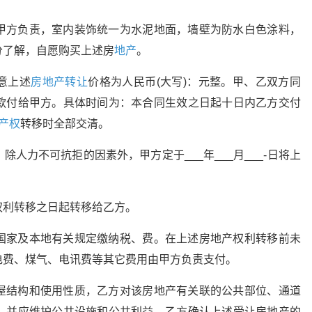
甲方负责，室内装饰统一为水泥地面，墙壁为防水白色涂料，
分了解，自愿购买上述房
地产
。
意上述
房地产转让
价格为人民币(大写)：元整。甲、乙双方同
款付给甲方。具体时间为：本合同生效之日起十日内乙方交付
产权
转移时全部交清。
人力不可抗拒的因素外，甲方定于___年___月___-日将上
权利转移之日起转移给乙方。
国家及本地有关规定缴纳税、费。在上述房地产权利转移前未
电费、煤气、电讯费等其它费用由甲方负责支付。
屋结构和使用性质，乙方对该房地产有关联的公共部位、通道
，并应维护公共设施和公共利益。乙方确认上述受让房地产的