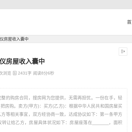
首
心仪房屋收入囊中
心仪房屋收入囊中
 次浏览
2431字
阅读8分6秒
完整的购房合同，搜房网为您提供，无需再担忧。一份在手，轻
把房购。卖方(甲方)：买方(乙方)：根据中华人民共和国房屋买
乙方等相关事宜，双方经协商一致，达成协议如下：第一条甲方
转让给乙方，房屋具体状况如下：房屋座落在_______，面积