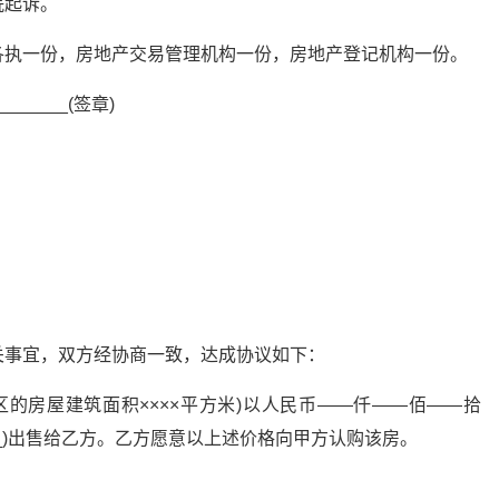
院起诉。
各执一份，房地产交易管理机构一份，房地产登记机构一份。
______(签章)
关事宜，双方经协商一致，达成协议如下：
区的房屋建筑面积××××平方米)以人民币——仟——佰——拾
_)出售给乙方。乙方愿意以上述价格向甲方认购该房。