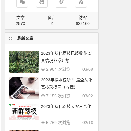
文章
留言
访客
2570
2
822140
最新文章
2023年从化荔枝已经收花 结
果情况非常理想
2,984 次浏览
03/08
2023年摘荔枝功率 最全从化
荔枝采摘园（收藏）
7,156 次浏览
03/02
2023年从化荔枝大客户合作
5,769 次浏览
02/16