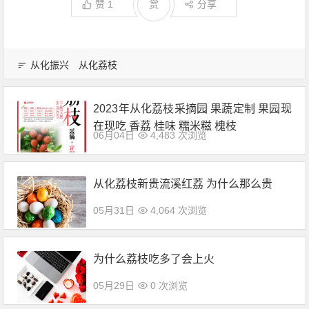
赞
1
赏
分享
从化振兴
从化荔枝
2023年从化荔枝采摘园 果蔬定制 果园现
在现吃 香荔 桂味 糯米糍 槐枝
06月04日
4,483 次浏览
从化荔枝新贵流溪红荔 为什么那么贵
05月31日
4,064 次浏览
为什么荔枝吃多了会上火
05月29日
0 次浏览