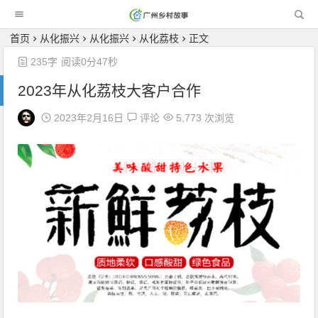
广州乡村故事
首页
从化振兴
从化振兴
从化荔枝
正文
235字
阅读0分47秒
2023年从化荔枝大客户合作
2023年2月16日
评论
5,773 次浏览