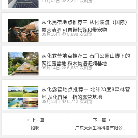
11月02日
3,227 次浏览
从化民宿地点推荐三 从化溪流（国际）
露营清吧 可自带帐篷和带宠物
09月16日
5,698 次浏览
从化露营地点推荐二 石门公园山脚下的
网红露营地 积木物语斑斓基地
09月14日
6,637 次浏览
从化露营地点推荐一 北纬23度8森林营
地 从化首屈一指的露营基地
09月13日
8,742 次浏览
上一篇
下一篇
招聘
广东天源生物科技有限公司招聘生产普通，客服文员，仓库文员