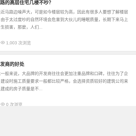
路的高层住宅几楼不吵？
挨近马路边噪声大，可是如今楼层较为高，因此有很多人要想了解楼层
？由于太过度吵的自然环境会危害到大伙儿的睡眠质量，长期下来马上
生损害，那麼，人们...
1,003 次浏览
发商的好处
优一般来说，大品牌的开发商往往会更加注重品牌和口碑，往往为了企
，建设时施工质量要求一般都比较严格，会选择资质较好的建筑公司来
建成的房子质量是不...
0 次浏览
的三种楼层，你中招了吗？
事，也是一件让人着急的事！看着自己的年纪一天比一天大，但是那个