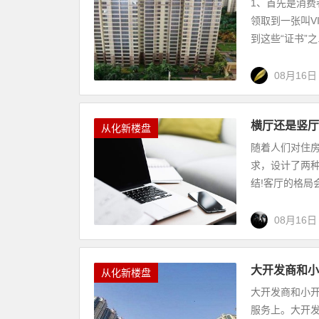
1、首先是消费
领取到一张叫V
到这些“证书”之.
08月16日
横厅还是竖厅
从化新楼盘
随着人们对住
求，设计了两种
结!客厅的格局会
08月16日
大开发商和小
从化新楼盘
大开发商和小
服务上。大开