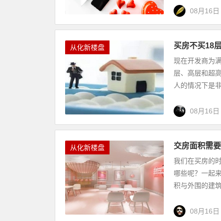
08月16日
买房不买18
从化新楼盘
现在开发商为
层、高层和超高
人的情况下是非
08月16日
交房面积需要
从化新楼盘
我们在买房的
哪些呢？一起
积与外围的建筑
08月16日