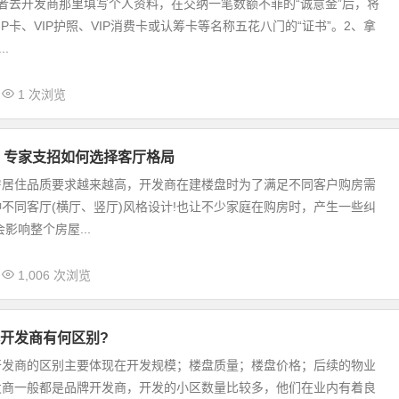
者去开发商那里填写个人资料，在交纳一笔数额不菲的“诚意金”后，将
IP卡、VIP护照、VIP消费卡或认筹卡等名称五花八门的“证书”。2、拿
..
1 次浏览
 专家支招如何选择客厅格局
房居住品质要求越来越高，开发商在建楼盘时为了满足不同客户购房需
不同客厅(横厅、竖厅)风格设计!也让不少家庭在购房时，产生一些纠
影响整个房屋...
1,006 次浏览
开发商有何区别?
开发商的区别主要体现在开发规模；楼盘质量；楼盘价格；后续的物业
发商一般都是品牌开发商，开发的小区数量比较多，他们在业内有着良