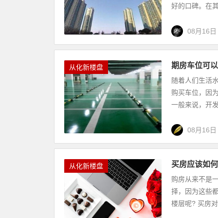
好的口碑。在其
08月16日
期房车位可以
从化新楼盘
随着人们生活
购买车位，因
一般来说，开发
08月16日
买房应该如何
从化新楼盘
购房从来不是
择，因为这些
楼层呢? 买房对