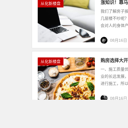
涨知识！靠马
从化新楼盘
我们了解房子
几层楼不吵呢
会对人的身体产
08月16日
购房选择大开
从化新楼盘
一、施工质量
业的长远发展
进行施工，所以
08月16日
电梯房易踩雷
从化新楼盘
买房是一件大