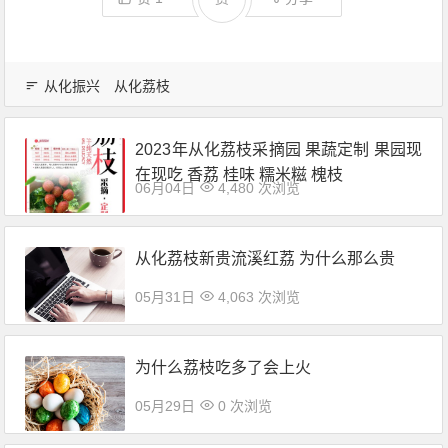
从化振兴
从化荔枝
2023年从化荔枝采摘园 果蔬定制 果园现
在现吃 香荔 桂味 糯米糍 槐枝
06月04日
4,480 次浏览
从化荔枝新贵流溪红荔 为什么那么贵
05月31日
4,063 次浏览
为什么荔枝吃多了会上火
05月29日
0 次浏览