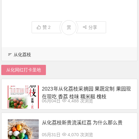
赞
2
赏
分享
从化荔枝
从化网红打卡圣地
2023年从化荔枝采摘园 果蔬定制 果园现
在现吃 香荔 桂味 糯米糍 槐枝
06月04日
4,488 次浏览
从化荔枝新贵流溪红荔 为什么那么贵
05月31日
4,070 次浏览