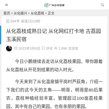
广州乡村故事
首页
从化振兴
从化荔枝
正文
694字
阅读2分18秒
从化荔枝成熟日记 从化网红打卡地 古荔园
玉溪民宿
2023年3月9日
评论
1,896 次浏览
今日小鹏继续去走访从化荔枝果园，带你跟着
从化荔枝从开花到结果的动人时光。
今天来到了从化温泉镇平岗村芦荻角，介绍一
下我们的这今天的主角——明哥，明哥是80后果
农，荔枝种植经验丰富，管理超过100亩荔枝果
园，其中有自己的果园，也有亲朋的果园。