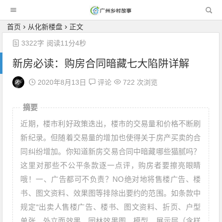
广州乡村故事
首页
从化新楼盘
正文
3322字
阅读11分4秒
新房必读：购房合同暗藏七大陷阱详解
2020年8月13日
评论
722 次浏览
摘要
近期，楼市利好政策迭出，楼市的交易量和价格不断刷
新纪录。但随着交易量的增加也使得关于房产买卖的合
同纠纷增加。你知道新房交易合同中暗藏哪些猫腻吗？
这里对那些不公平条款逐一点评，购房者要擦亮眼睛
哦！一、广告都可不负责？NO绝对地将售楼广告、楼
书、图文资料、效果图等排除出要约的范围。如条款中
规定“出卖人售楼广告、楼书、图文资料、折页、户型
单张、外立面效果、园林效果图、模型、展示层（含样