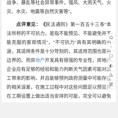
战争、暴乱等社会异常事件，强风、大雨天气、火
灾、水灾、地震等自然灾害等”。
点评意见：《
民法通则》第一百五十三条“本
法所称的不可抗力，是指不能预见、不能避免并不
能克服的客观情况”，“不可抗力”具有其明确的内
涵，其适用条件是十分苛刻的，其适用范围也是有
边界的。而房
地产
开发具有很强的专业性，房地产
企业应有足够的经验和能力判断天气因素可能对施
工带来的影响，并且能够预判政府测量中可能存在
繁
的相关误差，在施工过程中对这些问题足以预见并
在工期设置上做出适当安排的可能，完全可以避免
这类情形对合同履行带来的不良影响。所以这类情
形由于其是可预见、可避免、可克服的，就不属于