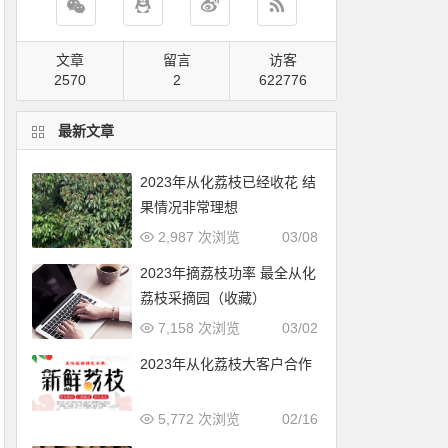
文章
留言
访客
2570
2
778470
最新文章
2023年从化荔枝已经收花 结
果情况非常理想
2,987 次浏览
03/08
2023年摘荔枝功率 最全从化
荔枝采摘园（收藏）
7,158 次浏览
03/02
2023年从化荔枝大客户合作
5,772 次浏览
02/16