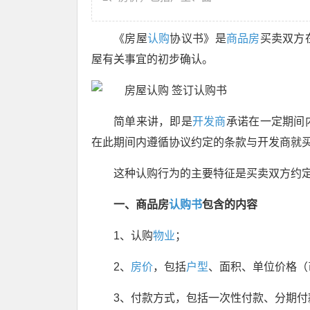
《房屋
认购
协议书》是
商品房
买卖双方
屋有关事宜的初步确认。
简单来讲，即是
开发商
承诺在一定期间
在此期间内遵循协议约定的条款与开发商就
这种认购行为的主要特征是买卖双方约
一、商品房
认购书
包含的内容
1、认购
物业
；
2、
房价
，包括
户型
、面积、单位价格（
3、付款方式，包括一次性付款、分期付