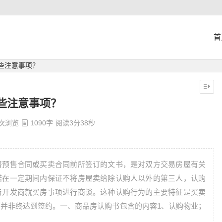
首
些注意事项？
些注意事项？
 次浏览
1090字
阅读3分38秒
署预售合同或买卖合同前所签订的文书，是对双方交易房屋有关
诺在一定期间内保证不将房屋卖给除认购人以外的第三人，认购
与开发商就买房事项进行商谈。这种认购行为的主要特征是买卖
并非终达到签约。一、商品房认购书包含的内容1、认购物业；