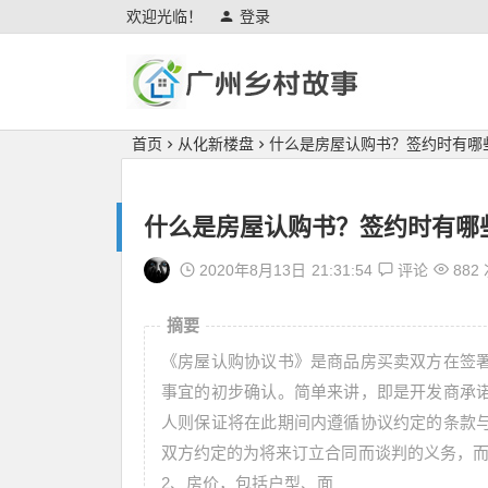
欢迎光临！
登录
广州乡村故事
首页
从化新楼盘
什么是房屋认购书？签约时有哪
什么是房屋认购书？签约时有哪
2020年8月13日
21:31:54
评论
882
摘要
《房屋认购协议书》是商品房买卖双方在签
事宜的初步确认。简单来讲，即是开发商承
人则保证将在此期间内遵循协议约定的条款
双方约定的为将来订立合同而谈判的义务，而
2、房价，包括户型、面