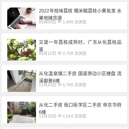
2022年桂味荔枝 糯米糍荔枝小果批发 水
果地摊货源
05月03日
1,499 次浏览
又是一年荔枝成熟时，广东从化荔枝品
鉴
05月12日
2,700 次浏览
从化温泉镇二手房 国道旁边小区楼盘 流
溪御景6楼
11月23日
1,769 次浏览
从化二手房 街口街学区二手房 帝京华府
6楼
11月23日
1,514 次浏览