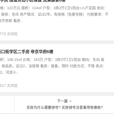
手房 国道旁边小区楼盘 流溪御景6楼
格：122万元 面积：114㎡ 户型：3房2厅2卫1阳台+入户花园 坐向：
楼 装修：毛坯 房产情况：证过2年，有按揭（免豪宅税） 付款要求：不
齐房款 看房...
,773 次浏览
街口街学区二手房 帝京华府6楼
积：108.15㎡ 价格：163万 户型：3房2厅2卫1阳台 朝向：东向 装
：商品房，证过2，没按揭 看房：报备，预约 付款方式：不限 卖点：
2、河滨小...
,517 次浏览
下一篇
买房为什么需要排号? 买房排号注意事项有哪些?