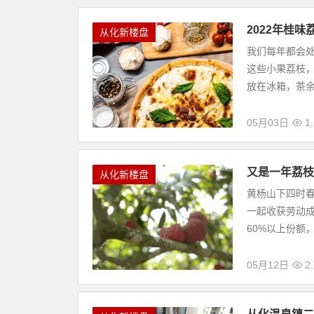
2022年桂
从化新楼盘
我们每年都会
这些小果荔枝
放在冰箱，茶余
05月03日
1
又是一年荔枝
从化新楼盘
黄杨山下四时
一起收获劳动成
60%以上份额，
05月12日
2