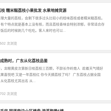
味荔枝 糯米糍荔枝小果批发 水果地摊货源
处理大量的荔枝，会剩下很多过头比较小的桂味荔枝或者糯米糍荔枝。
，有个特点就是基本上没有核，而且荔枝香味会特别浓郁，非常适合存
饭后的时候剥几个吃吃。客人来时也可以...
,502 次浏览
成熟时，广东从化荔枝品鉴
春，龙眼黄皮次第新日啖荔枝三百颗，不辞长作岭南人 趁着天气晴好
果喜悦吧 又是一年荔枝红 你今天摘荔枝了吗？ 广东荔枝占据全国
从化荔枝尤其出名 从...
,702 次浏览