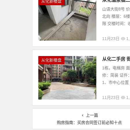
从化温泉镇二
从化新楼盘
山语大街8号 价
北向 楼层：6
限 交楼时间：收
11月23日
1
从化二手房 
从化新楼盘
1栋，电梯房 面
修：简装 证件
1、市中心位置 
11月23日
1
上一篇
购房指南：买房合同签订前必知十点