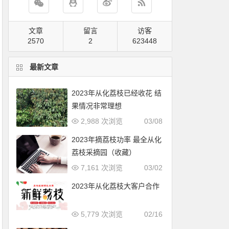
文章
留言
访客
2570
2
801576
最新文章
2023年从化荔枝已经收花 结
果情况非常理想
2,988 次浏览
03/08
2023年摘荔枝功率 最全从化
荔枝采摘园（收藏）
7,161 次浏览
03/02
2023年从化荔枝大客户合作
5,779 次浏览
02/16