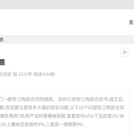
首
题
题
 次浏览
1222字
阅读4分4秒
门一脚签订购房合同而困扰。当你已经签订购房合同书,成交后,
数,你还要注意很多方面的现实问题,以下12个问题签订购房合同
些费用?办房产证时需缴纳契税,首套房90㎡以下总房款1%,90
㎡(含)以上缴纳总房款的4%,二套房一律按照4%