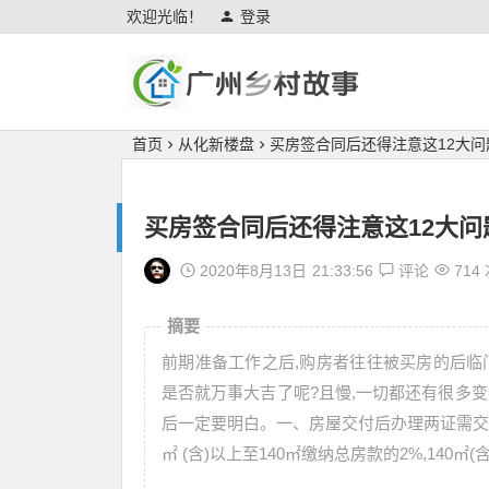
欢迎光临！
登录
广州乡村故事
首页
从化新楼盘
买房签合同后还得注意这12大问
买房签合同后还得注意这12大问
2020年8月13日
21:33:56
评论
714
摘要
前期准备工作之后,购房者往往被买房的后临
是否就万事大吉了呢?且慢,一切都还有很多变
后一定要明白。一、房屋交付后办理两证需交哪
㎡ (含)以上至140㎡缴纳总房款的2%,140