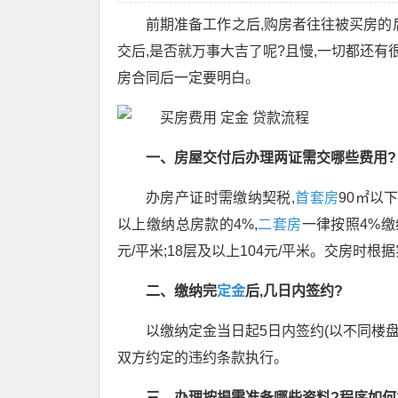
前期准备工作之后,购房者往往被买房的
交后,是否就万事大吉了呢?且慢,一切都还有
房合同后一定要明白。
一、房屋交付后办理两证需交哪些费用?
办房产证时需缴纳契税,
首套房
90㎡以下
以上缴纳总房款的4%,
二套房
一律按照4%缴纳
元/平米;18层及以上104元/平米。交房时
二、缴纳完
定金
后,几日内签约?
以缴纳定金当日起5日内签约(以不同楼
双方约定的违约条款执行。
三、办理按揭需准备哪些资料?程序如何