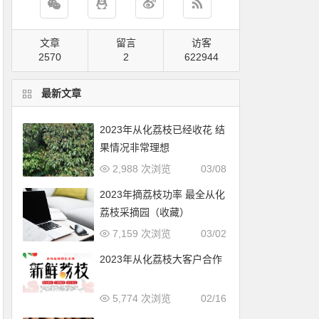
文章
留言
访客
2570
2
823176
最新文章
2023年从化荔枝已经收花 结
果情况非常理想
2,988 次浏览
03/08
2023年摘荔枝功率 最全从化
荔枝采摘园（收藏）
7,159 次浏览
03/02
2023年从化荔枝大客户合作
5,774 次浏览
02/16