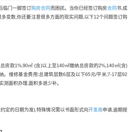
后临门一脚签订
购房合同
而困扰。当你已经签订购房
合同
书,成
很多变数,你还要注意很多方面的现实问题,以下12个问题签订购
总房款1%,90㎡ (含)以上至140㎡缴纳总房款的2%,140㎡(含)
。维修基金费用:总建筑层数6层及以下65元/平米;7-17层92
根据实测面积办理,面积多退少补。
盘约定的日期为准),特殊情况需以书面形式向
开发商
申请,逾期按
?