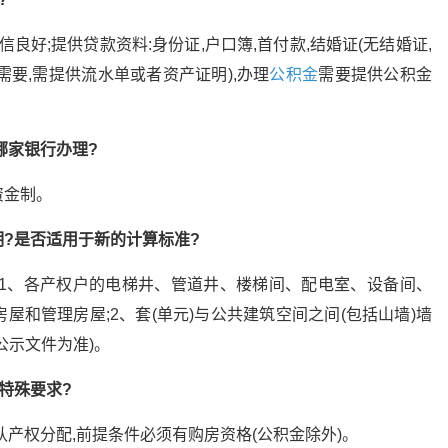
良好;提供贷款资料:身份证,户口簿,首付款,结婚证(无结婚证,
需要,需提供流水单或者资产证明),办理
公积金
需要提供公积金
哪家银行办理?
资金制。
?是否适用于新的计算标准?
:1、各产权户的电梯井、管道井、楼梯间、配电室、设备间、
和管理房屋;2、套(单元)与公共建筑空间之间(包括山墙)墙
公示文件为准)。
特殊要求?
产权分配,前提条件必须有购房资格(公积金除外)。