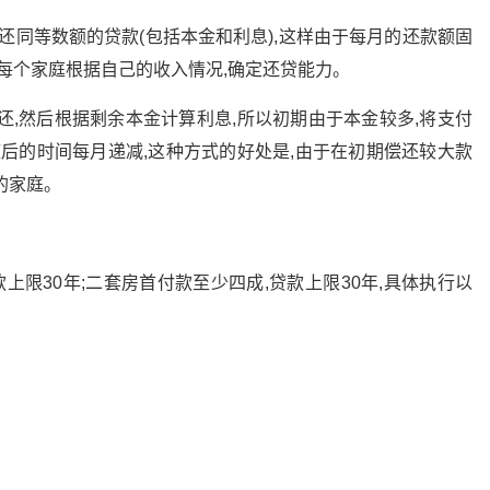
偿还同等数额的贷款(包括本金和利息),这样由于每月的还款额固
于每个家庭根据自己的收入情况,确定还贷能力。
还,然后根据剩余本金计算利息,所以初期由于本金较多,将支付
随后的时间每月递减,这种方式的好处是,由于在初期偿还较大款
的家庭。
款上限30年;二套房首付款至少四成,贷款上限30年,具体执行以