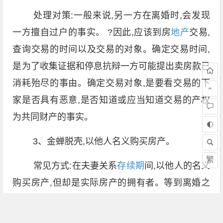
处理对策:一般来说,另一方在离婚时,会发现
一方擅自过户的事实。 ?因此,应该到房
地产
交易,
查询交易的时间以及交易的对象。确定交易时间,
是为了收集证据和停息抗辩一方可能提出卖房款已
消耗殆尽的事由。确定交易对象,是要看交易的下
家是否具有恶意,是否知道或应当知道交易的产权
为共同财产的事实。
3、金蝉脱壳,以他人名义购买房产。
繁
常见方式:在夫妻关系
存续期
间,以他人的名义
购买房产,但却是实际房产的拥有者。等到离婚之
后,再将该房产过户到自己名下。此种方式为“高
超”,成本也较大,因为多要支付交易
契税
。一般适用