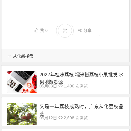
赞
0
赏
分享
从化新楼盘
2022年桂味荔枝 糯米糍荔枝小果批发 水
果地摊货源
05月03日
1,496 次浏览
又是一年荔枝成熟时，广东从化荔枝品
鉴
05月12日
2,698 次浏览