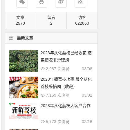
文章
留言
访客
2570
2
823065
最新文章
2023年从化荔枝已经收花 结
果情况非常理想
2,987 次浏览
03/08
2023年摘荔枝功率 最全从化
荔枝采摘园（收藏）
7,159 次浏览
03/02
2023年从化荔枝大客户合作
5,773 次浏览
02/16