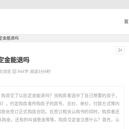
首
定金能退吗
定金能退吗
 次浏览
944字
阅读3分8秒
？购房交了以后定金能退吗？当购房者选中了自己想要的房子，
书》，约定购房者所购房子的房号、总价、单价、付款方式等内
展商处签订正式购房合同。在签订相关认购书的同时，购房者还
认购金，还有的叫诚意金等等。购房交定金注意什么？首先，认