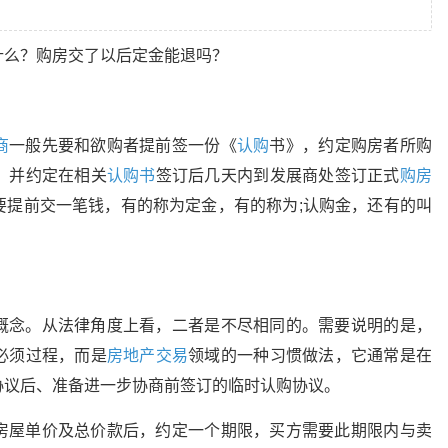
什么？购房交了以后定金能退吗？
商
一般先要和欲购者提前签一份《
认购
书》，约定购房者所购
，并约定在相关
认购书
签订后几天内到发展商处签订正式
购房
要提前交一笔钱，有的称为定金，有的称为;认购金，还有的叫
概念。从法律角度上看，二者是不尽相同的。需要说明的是，
必须过程，而是
房地产交易
领域的一种习惯做法，它通常是在
协议后、准备进一步协商前签订的临时认购协议。
房屋单价及总价款后，约定一个期限，买方需要此期限内与卖