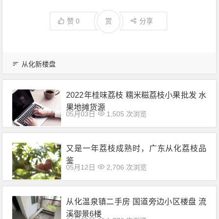
赞
0
赏
分享
从化新楼盘
2022年桂味荔枝 糯米糍荔枝小果批发 水
果地摊货源
05月03日
1,505 次浏览
又是一年荔枝成熟时，广东从化荔枝品
鉴
05月12日
2,706 次浏览
从化温泉镇二手房 国道旁边小区楼盘 流
溪御景6楼