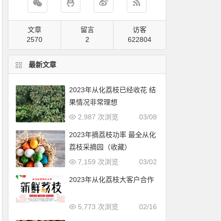
文章
留言
访客
2570
2
822991
最新文章
2023年从化荔枝已经收花 结
果情况非常理想
2,987 次浏览
03/08
2023年摘荔枝功率 最全从化
荔枝采摘园（收藏）
7,159 次浏览
03/02
2023年从化荔枝大客户合作
5,773 次浏览
02/16