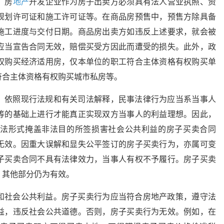
，房
地产
开发企业作为房子出卖方必须具有法人营业执照、资
规划许可证和施工许可证等。在商品房预售中，预售方除具备
施工进度与交付日期。商品房出卖方如违反上述要求，就会被
应当宣告合同无效，赔偿买受方因此而遭受的损失。此外，政
权购买经济适用房，仅本单位的职工符合主体资格有权购买单
符合主体资格有权购买城市私房等。
。依照现行法规和有关司法解释，民事法律行为应当系当事人
等的基础上进行才能真正实现双方当事人的利益理想。因此，
法形式掩盖非法目的所签损害社会公共利益的房子买卖合同
无效。因重大误解和显失公平签订的房子买卖行为，亦属可变
子买卖合同不具有法律效力，当事人有权不予履行。房子买卖
，其他部分仍为有效。
和社会公共利益。房子买卖行为应当符合房地产政策，遵守法
益，违反社会公共道德。否则，房子买卖行为无效。例如，在