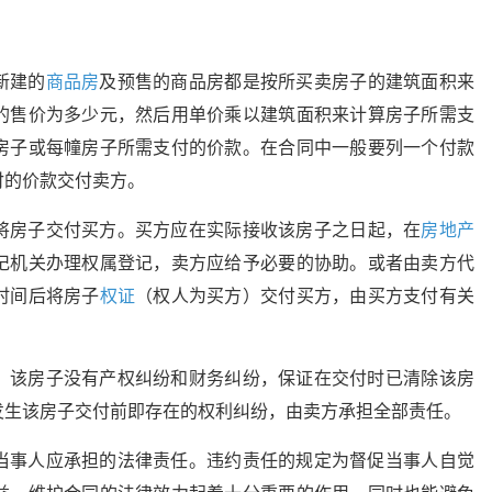
新建的
商品房
及预售的商品房都是按所买卖房子的建筑面积来
的售价为多少元，然后用单价乘以建筑面积来计算房子所需支
房子或每幢房子所需支付的价款。在合同中一般要列一个付款
付的价款交付卖方。
将房子交付买方。买方应在实际接收该房子之日起，在
房地产
记机关办理权属登记，卖方应给予必要的协助。或者由卖方代
时间后将房子
权证
（权人为买方）交付买方，由买方支付有关
，该房子没有产权纠纷和财务纠纷，保证在交付时已清除该房
发生该房子交付前即存在的权利纠纷，由卖方承担全部责任。
当事人应承担的法律责任。违约责任的规定为督促当事人自觉