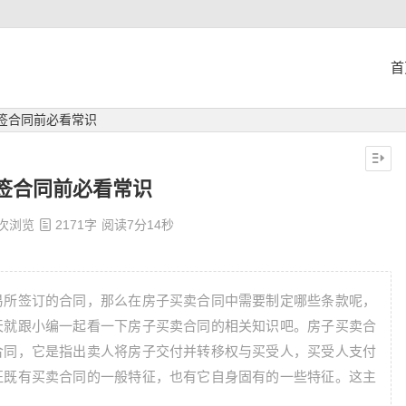
首
签合同前必看常识
签合同前必看常识
 次浏览
2171字
阅读7分14秒
易所签订的合同，那么在房子买卖合同中需要制定哪些条款呢，
天就跟小编一起看一下房子买卖合同的相关知识吧。房子买卖合
合同，它是指出卖人将房子交付并转移权与买受人，买受人支付
征既有买卖合同的一般特征，也有它自身固有的一些特征。这主